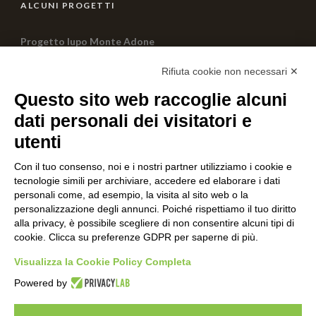
ALCUNI PROGETTI
Progetto lupo Monte Adone
0 Comment
Rifiuta cookie non necessari ✕
Questo sito web raccoglie alcuni
PROGETTO JUST FREEDOM
dati personali dei visitatori e
0 Comment
utenti
Con il tuo consenso, noi e i nostri partner utilizziamo i cookie e
AIUTACI CON UNA DONAZIONE
tecnologie simili per archiviare, accedere ed elaborare i dati
personali come, ad esempio, la visita al sito web o la
personalizzazione degli annunci. Poiché rispettiamo il tuo diritto
alla privacy, è possibile scegliere di non consentire alcuni tipi di
cookie. Clicca su preferenze GDPR per saperne di più.
Visualizza la Cookie Policy Completa
Powered by