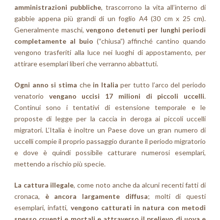
amministrazioni pubbliche
, trascorrono la vita all’interno di
gabbie appena più grandi di un foglio A4 (30 cm x 25 cm).
Generalmente maschi,
vengono detenuti per lunghi periodi
completamente al buio
(“chiusa”) affinché cantino quando
vengono trasferiti alla luce nei luoghi di appostamento, per
attirare esemplari liberi che verranno abbattuti.
Ogni anno si stima
che
in Italia
per tutto l’arco del periodo
venatorio
vengano uccisi 17 milioni di piccoli uccelli
.
Continui sono i tentativi di estensione temporale e le
proposte di legge per la caccia in deroga ai piccoli uccelli
migratori. L’Italia è inoltre un Paese dove un gran numero di
uccelli compie il proprio passaggio durante il periodo migratorio
e dove è quindi possibile catturare numerosi esemplari,
mettendo a rischio più specie.
La cattura illegale
, come noto anche da alcuni recenti fatti di
cronaca,
è ancora largamente diffusa
; molti di questi
esemplari, infatti,
vengono catturati in natura con metodi
spesso cruenti e mortali e attraverso il prelievo di uova e