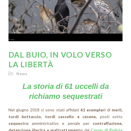
DAL BUIO, IN VOLO VERSO
LA LIBERTÀ
News
La storia di 61 uccelli da
richiamo sequestrati
Nel giugno 2018 ci sono stati affidati
61 esemplari
di
merli,
tordi bottaccio, tordi sassello e cesene,
posti sotto
sequestro
amministrativo e penale per
contraffazione,
detenzione illecita e maltrattamento
dal
Corpo di Polizia