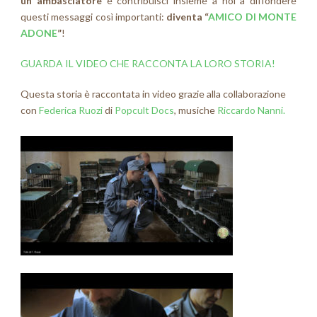
un ambasciatore
e contribuisci insieme a noi a diffondere
questi messaggi così importanti:
diventa “
AMICO DI MONTE
ADONE
”
!
GUARDA IL VIDEO CHE RACCONTA LA LORO STORIA!
Questa storia è raccontata in video grazie alla collaborazione
con
Federica Ruozi
di
Popcult Docs
, musiche
Riccardo Nanni.