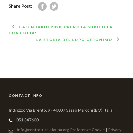
Share Post:
CALENDARIO 2020: PRENOTA SUBITO LA
TUA COPIA!
LA STORIA DEL LUPO GERONIMO
CONTACT INFO
Indirizzo: Via Brento, 9 - 40037 Sasso Marconi (BO) Italia
051 847600
info@centrotutelafauna.org
Preferenze Cookie
|
Privacy