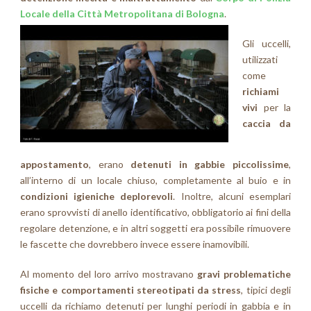
Locale della Città Metropolitana di Bologna
.
Gli uccelli,
utilizzati
come
richiami
vivi
per la
caccia da
appostamento
, erano
detenuti in gabbie piccolissime
,
all’interno di un locale chiuso, completamente al buio e in
condizioni igieniche deplorevoli
. Inoltre, alcuni esemplari
erano sprovvisti di anello identificativo, obbligatorio ai fini della
regolare detenzione, e in altri soggetti era possibile rimuovere
le fascette che dovrebbero invece essere inamovibili.
Al momento del loro arrivo mostravano
gravi problematiche
fisiche e comportamenti stereotipati da stress
, tipici degli
uccelli da richiamo detenuti per lunghi periodi in gabbia e in