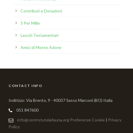
Contributi e Donazioni
5 Per Mille
Lasciti Testamentari
Amici di Monte Adone
CONTACT INFO
Indirizzo: Via Brento, 9 - 40037 Sasso Marconi (BO) Italia
051 847600
info@centrotutelafauna.org
Preferenze Cookie
|
Privacy
Policy