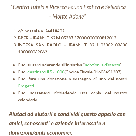
“
Centro Tutela e Ricerca Fauna Esotica e Selvatica
– Monte Adone
”:
c/c postale n. 24418402
BPER – IBAN: IT 62 M 05387 37000 000000812013
INTESA SAN PAOLO – IBAN: IT 82 J 03069 09606
100000069062
Puoi aiutarci aderendo all’iniziativa “
adozioni a distanza
”
Puoi
destinarci il 5×1000
(Codice Fiscale 01608451207)
Puoi fare una donazione a sostegno di uno dei nostri
Progetti
Puoi sostenerci richiedendo una copia del nostro
calendario
Aiutaci ad aiutarli e condividi questo appello con
amici, conoscenti e aziende interessate a
donazioni/aiuti economici.