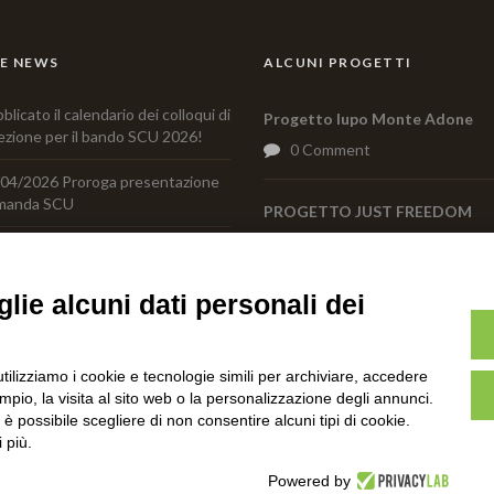
E NEWS
ALCUNI PROGETTI
blicato il calendario dei colloqui di
Progetto lupo Monte Adone
ezione per il bando SCU 2026!
0 Comment
04/2026 Proroga presentazione
manda SCU
PROGETTO JUST FREEDOM
0 Comment
sentazione del libro “Come il
piro del vento”…scopri le
ssime date!
lie alcuni dati personali dei
vizio Civile Universale: é uscito il
ovo bando
utilizziamo i cookie e tecnologie simili per archiviare, accedere
pio, la visita al sito web o la personalizzazione degli annunci.
, è possibile scegliere di non consentire alcuni tipi di cookie.
 più.
C.F. 01608451207 Via Brento,9 - 40037 Sasso Marconi (BO) Italia Tel:
Powered by
© Tutti i diritti riservati-Associazione ONLUS - Centro Tutela e rice