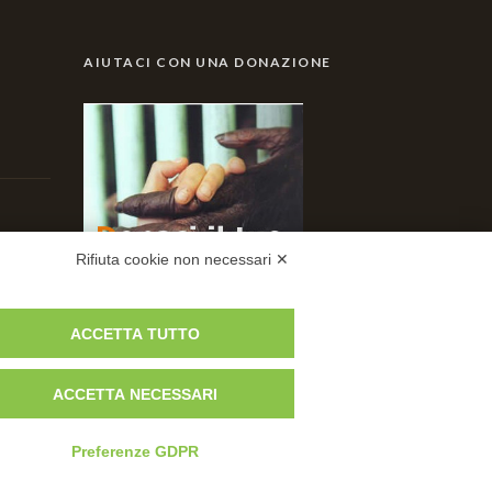
AIUTACI CON UNA DONAZIONE
Rifiuta cookie non necessari ✕
ACCETTA TUTTO
ACCETTA NECESSARI
Preferenze GDPR
 +39 -051 847600 - Email:
info@centrotutelafauna.org
rca fauna esotica e selvatica Monte Adone