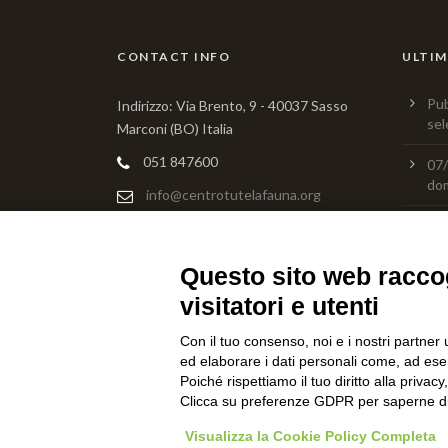
CONTACT INFO
ULTIM
Pub
Indirizzo: Via Brento, 9 - 40037 Sasso
sel
Marconi (BO) Italia
051 847600
07/
do
info@centrotutelafauna.org
Preferenze Cookie
|
Privacy Policy
Pre
res
pro
Questo sito web raccog
visitatori e utenti
Ser
nu
Con il tuo consenso, noi e i nostri partner 
ed elaborare i dati personali come, ad esem
Poiché rispettiamo il tuo diritto alla privacy
Clicca su preferenze GDPR per saperne di
Visualizza la Cookie Policy Completa