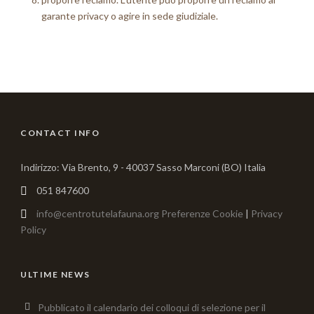
garante privacy o agire in sede giudiziale.
CONTACT INFO
Indirizzo: Via Brento, 9 - 40037 Sasso Marconi (BO) Italia
051 847600
info@centrotutelafauna.org
Preferenze Cookie
|
Privacy
Policy
ULTIME NEWS
Pubblicato il calendario dei colloqui di selezione per il