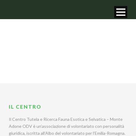
IL CENTRO
Il Centro Tutela e Ricerca Fauna Esotica e Selvatica – Monte
Adone ODV è un’associazione di volontariato con personalità
giuridica, iscritta all’Albo del volontariato per l’Emilia-Romagna.