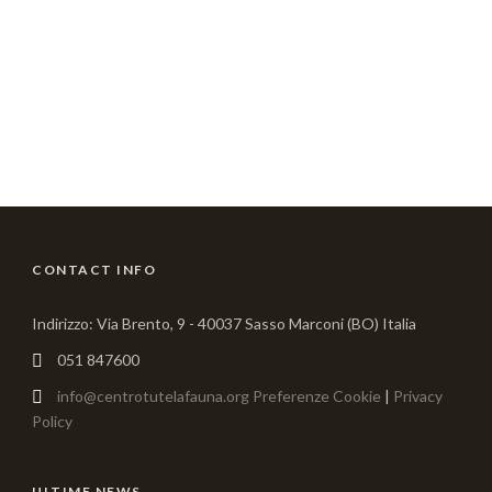
CONTACT INFO
Indirizzo: Via Brento, 9 - 40037 Sasso Marconi (BO) Italia
051 847600
info@centrotutelafauna.org
Preferenze Cookie
|
Privacy
Policy
ULTIME NEWS