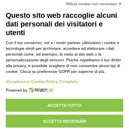
Rifiuta cookie non necessari ✕
Questo sito web raccoglie alcuni
dati personali dei visitatori e
utenti
Con il tuo consenso, noi e i nostri partner utilizziamo i cookie e
tecnologie simili per archiviare, accedere ed elaborare i dati
personali come, ad esempio, la visita al sito web o la
personalizzazione degli annunci. Poiché rispettiamo il tuo diritto
alla privacy, è possibile scegliere di non consentire alcuni tipi di
cookie. Clicca su preferenze GDPR per saperne di più.
Visualizza la Cookie Policy Completa
Powered by
C.F. 01608451207 Via Brento,9 - 40037 Sasso Marconi (BO)
ACCETTA TUTTO
Italia Tel: +39 -051 847600 -
Email:
info@centrotutelafauna.org
ACCETTA NECESSARI
© Tutti i diritti riservati-Associazione ONLUS - Centro Tutela