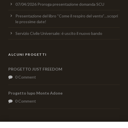
07/04/2026 Proroga presentazione domanda SCU
Presentazione del libro “Come il respiro del vento”…scopri
le prossime date!
Servizio Civile Universale: é uscito il nuovo bando
ALCUNI PROGETTI
PROGETTO JUST FREEDOM
0 Comment
Progetto lupo Monte Adone
0 Comment
AIUTACI CON UNA DONAZIONE