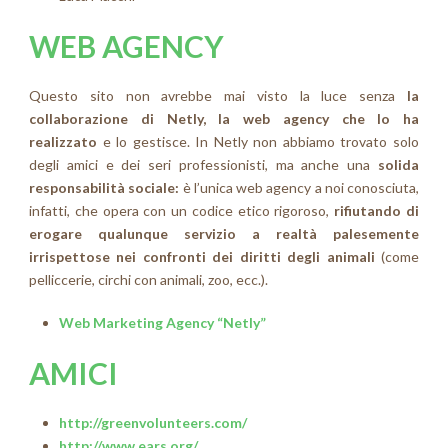
WEB AGENCY
Questo sito non avrebbe mai visto la luce senza
la
collaborazione di Netly, la web agency che lo ha
realizzato
e lo gestisce. In Netly non abbiamo trovato solo
degli amici e dei seri professionisti, ma anche una
solida
responsabilità sociale:
è l’unica web agency a noi conosciuta,
infatti, che opera con un codice etico rigoroso,
rifiutando di
erogare qualunque servizio a realtà palesemente
irrispettose nei confronti dei diritti degli animali
(come
pelliccerie, circhi con animali, zoo, ecc.).
Web Marketing Agency “Netly”
AMICI
http://greenvolunteers.com/
http://www.ears.org/