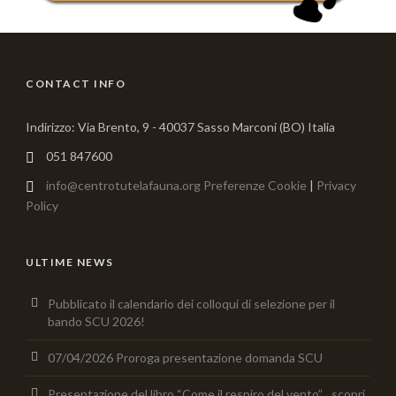
CONTACT INFO
Indirizzo: Via Brento, 9 - 40037 Sasso Marconi (BO) Italia
051 847600
info@centrotutelafauna.org
Preferenze Cookie
|
Privacy
Policy
ULTIME NEWS
Pubblicato il calendario dei colloqui di selezione per il
bando SCU 2026!
07/04/2026 Proroga presentazione domanda SCU
Presentazione del libro “Come il respiro del vento”…scopri