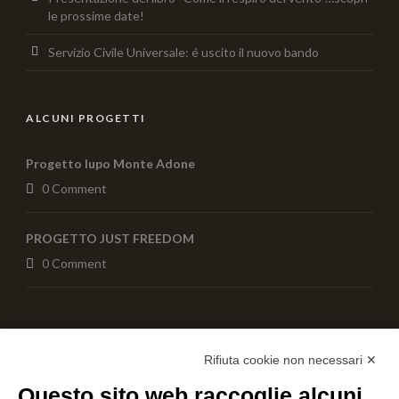
le prossime date!
Servizio Civile Universale: é uscito il nuovo bando
ALCUNI PROGETTI
Progetto lupo Monte Adone
0 Comment
PROGETTO JUST FREEDOM
0 Comment
AIUTACI CON UNA DONAZIONE
Rifiuta cookie non necessari ✕
Questo sito web raccoglie alcuni