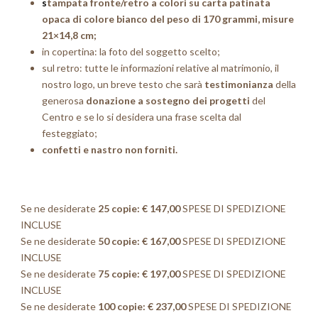
s
tampata fronte/retro a colori su carta patinata
opaca di colore bianco del peso di 170 grammi,
misure
21×14,8 cm;
in copertina: la foto del soggetto scelto;
sul retro: tutte le informazioni relative al matrimonio, il
nostro logo, un breve testo che sarà
testimonianza
della
generosa
donazione a sostegno dei progetti
del
Centro e se lo si desidera una frase scelta dal
festeggiato;
c
onfetti e nastro non forniti.
Se ne desiderate
25 copie: € 147,00
SPESE DI SPEDIZIONE
INCLUSE
Se ne desiderate
50 copie: € 167,00
SPESE DI SPEDIZIONE
INCLUSE
Se ne desiderate
75 copie: € 197,00
SPESE DI SPEDIZIONE
INCLUSE
Se ne desiderate
100 copie: € 237,00
SPESE DI SPEDIZIONE