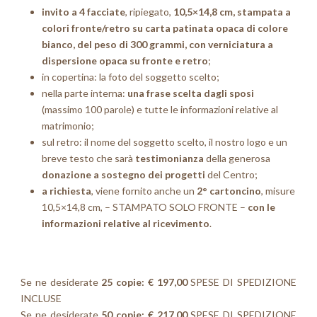
invito a 4 facciate
, ripiegato,
10,5×14,8 cm, stampata a
colori fronte/retro su
carta patinata opaca di colore
bianco, del peso di 300 grammi, con verniciatura a
dispersione opaca su fronte e retro
;
in copertina: la foto del soggetto scelto;
nella parte interna:
una frase scelta dagli sposi
(massimo 100 parole) e tutte le informazioni relative al
matrimonio;
sul retro: il nome del soggetto scelto, il nostro logo e un
breve testo che sarà
testimonianza
della generosa
donazione a sostegno dei progetti
del Centro;
a richiesta
, viene fornito anche un
2° cartoncino
, misure
10,5×14,8 cm, – STAMPATO SOLO FRONTE –
con le
informazioni relative al ricevimento
.
Se ne desiderate
25 copie: € 197,00
SPESE DI SPEDIZIONE
INCLUSE
Se ne desiderate
50 copie: € 217,00
SPESE DI SPEDIZIONE