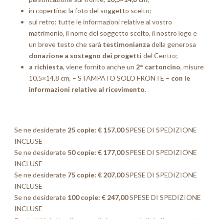
in copertina: la foto del soggetto scelto;
sul retro:
tutte le informazioni relative al vostro
matrimonio,
il nome del soggetto scelto, il nostro logo e
un breve testo che sarà
testimonianza
della generosa
donazione a sostegno dei progetti
del Centro;
a richiesta
, viene fornito anche un
2° cartoncino
, misure
10,5×14,8 cm, – STAMPATO SOLO FRONTE –
con le
informazioni relative al ricevimento
.
Se ne desiderate
25 copie: € 157,00
SPESE DI SPEDIZIONE
INCLUSE
Se ne desiderate
50 copie: € 177,00
SPESE DI SPEDIZIONE
INCLUSE
Se ne desiderate
75 copie: € 207,00
SPESE DI SPEDIZIONE
INCLUSE
Se ne desiderate
100 copie: € 247,00
SPESE DI SPEDIZIONE
INCLUSE