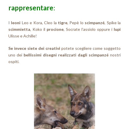
rappresentare
:
I
leoni
Leo e Kora, Cleo la
tigre
, Pepè lo
scimpanzé
, Spike la
scimmietta
, Koko il
procione
, Socrate l’assiolo oppure i
lupi
Ulisse e Achille!
Se invece siete dei creativi
potete scegliere come soggetto
uno dei
bellissimi disegni realizzati dagli scimpanzé
nostri
ospiti.