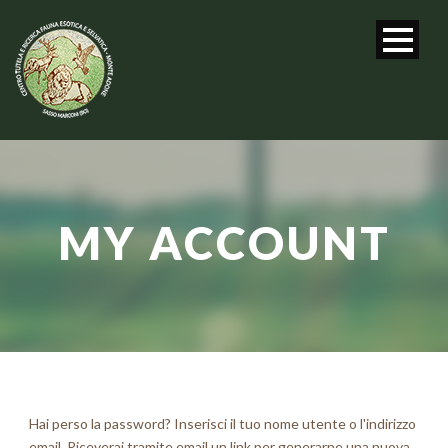
MY ACCOUNT
Hai perso la password? Inserisci il tuo nome utente o l'indirizzo
email. Riceverai tramite email un link per generarne una nuova.