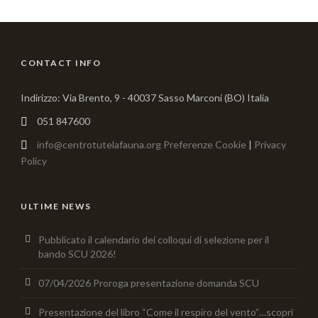
CONTACT INFO
Indirizzo: Via Brento, 9 - 40037 Sasso Marconi (BO) Italia
051 847600
info@centrotutelafauna.org
Preferenze Cookie
|
Privacy
Policy
ULTIME NEWS
Pubblicato il calendario dei colloqui di selezione per il
bando SCU 2026!
07/04/2026 Proroga presentazione domanda SCU
Presentazione del libro “Come il respiro del vento”…scopri