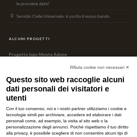
le prossime date!
Servizio Civile Universale: é uscito il nuovo bando
ALCUNI PROGETTI
Progetto lupo Monte Adone
0 Comment
Rifiuta cookie non necessari ✕
Questo sito web raccoglie alcuni
PROGETTO JUST FREEDOM
dati personali dei visitatori e
0 Comment
utenti
Con il tuo consenso, noi e i nostri partner utilizziamo i cookie e
AIUTACI CON UNA DONAZIONE
tecnologie simili per archiviare, accedere ed elaborare i dati
personali come, ad esempio, la visita al sito web o la
personalizzazione degli annunci. Poiché rispettiamo il tuo diritto
alla privacy, è possibile scegliere di non consentire alcuni tipi di