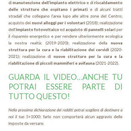
di
manutenzione dell’impianto elettrico
e di
riscaldamento
delle strutture che ospitano i primati
e di alcuni tratti
stradali che collegano l’area lupo alle altre zone del Centro;
acquisto dei
nuovi alloggi per i volontari
(2018); realizzazione
dell’
impianto fotovoltaico
ed
acquisto di pannelli solari
per
il risparmio energetico e per rendere ulteriormente ecologica
la nostra realtà; (2019-2020); realizzazione della
nuova
struttura per la cura e la riabilitazione dei cervidi
(2020-
2021); realizzazione di
nuove strutture per la cura e la
riabilitazione di piccoli mammiferi e avifauna
(2021-2022).
GUARDA IL VIDEO…ANCHE TU
POTRAI ESSERE PARTE DI
TUTTO QUESTO!
Nella prossima dichiarazione dei redditi potrai scegliere di destinare a
noi il tuo 5×1000
; farlo non comporterà alcun aggravio delle
imposte da versare.