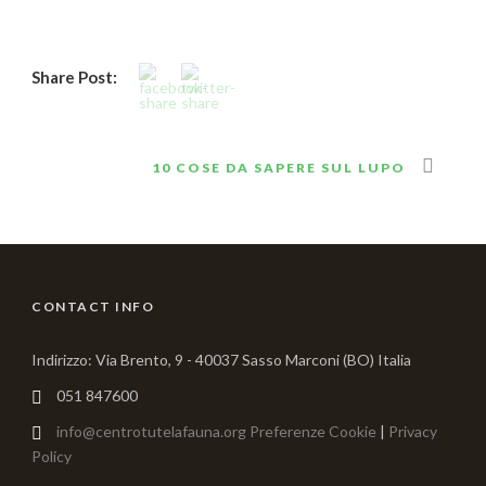
Share Post:
10 COSE DA SAPERE SUL LUPO
CONTACT INFO
Indirizzo: Via Brento, 9 - 40037 Sasso Marconi (BO) Italia
051 847600
info@centrotutelafauna.org
Preferenze Cookie
|
Privacy
Policy