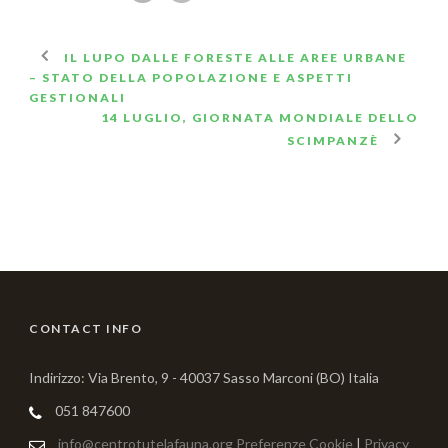
IL LUPO DALLE FORESTE ALLE AREE URBANE
– STATO DELLA POPOLAZIONE E ASPETTI
GESTIONALI
14 LUGLIO, GIORNATA MONDIALE DELLO
SCIMPANZÈ
CONTACT INFO
Indirizzo: Via Brento, 9 - 40037 Sasso Marconi (BO) Italia
051 847600
info@centrotutelafauna.org
Preferenze Cookie
|
Privacy