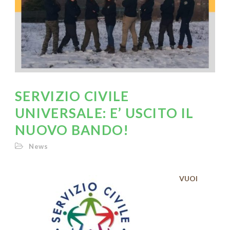
SERVIZIO CIVILE
UNIVERSALE: E’ USCITO IL
NUOVO BANDO!
News
VUOI