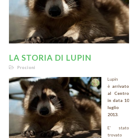
LA STORIA DI LUPIN
Procioni
Lupin
è
arrivato
al Centro
in data 10
luglio
2013
.
E’ stato
trovato