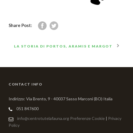
Share Post:
LA STORIA DI PORTOS, ARAMIS E MARGOT
CONTACT INFO
Indirizzo: Via Brento, 9 - 40037 Sasso Marconi (BO) Italia
051 847600
info@centrotutelafauna.org
Preferenze Cookie
|
Privacy
Policy