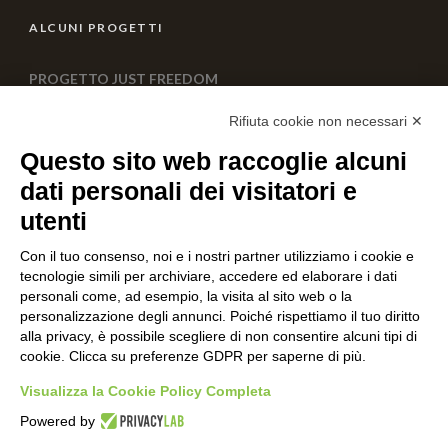
ALCUNI PROGETTI
PROGETTO JUST FREEDOM
0 Comment
Rifiuta cookie non necessari ✕
Questo sito web raccoglie alcuni
Progetto lupo Monte Adone
dati personali dei visitatori e
0 Comment
utenti
Con il tuo consenso, noi e i nostri partner utilizziamo i cookie e
AIUTACI CON UNA DONAZIONE
tecnologie simili per archiviare, accedere ed elaborare i dati
personali come, ad esempio, la visita al sito web o la
personalizzazione degli annunci. Poiché rispettiamo il tuo diritto
alla privacy, è possibile scegliere di non consentire alcuni tipi di
cookie. Clicca su preferenze GDPR per saperne di più.
Visualizza la Cookie Policy Completa
Powered by