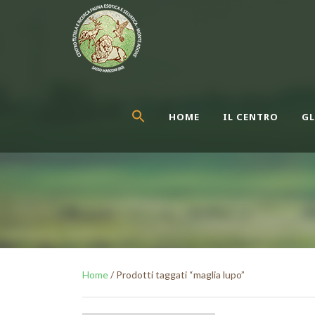
HOME
IL CENTRO
GL
Home
/ Prodotti taggati “maglia lupo”