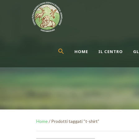
HOME
IL CENTRO
GL
Home
/ Prodotti taggati “t-shirt”