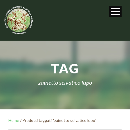
TAG
zainetto selvatico lupo
Home
/ Prodotti taggati “zainetto selvatico lupo”