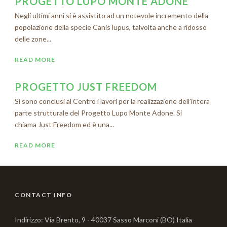
PROGETTO LUPO MONTE ADONE
Negli ultimi anni si è assistito ad un notevole incremento della
popolazione della specie Canis lupus, talvolta anche a ridosso
delle zone...
READ MORE
PROGETTO JUST FREEDOM
Si sono conclusi al Centro i lavori per la realizzazione dell’intera
parte strutturale del Progetto Lupo Monte Adone. Si
chiama Just Freedom ed è una...
READ MORE
CONTACT INFO
Indirizzo: Via Brento, 9 - 40037 Sasso Marconi (BO) Italia