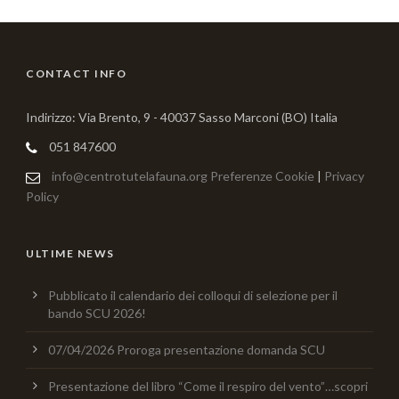
CONTACT INFO
Indirizzo: Via Brento, 9 - 40037 Sasso Marconi (BO) Italia
051 847600
info@centrotutelafauna.org
Preferenze Cookie
|
Privacy
Policy
ULTIME NEWS
Pubblicato il calendario dei colloqui di selezione per il
bando SCU 2026!
07/04/2026 Proroga presentazione domanda SCU
Presentazione del libro “Come il respiro del vento”…scopri