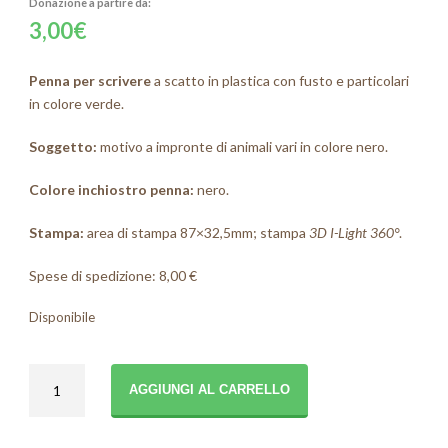
3,00
€
Penna per scrivere
a scatto in plastica con fusto e particolari
in colore verde.
Soggetto:
motivo a impronte di animali vari in colore nero.
C
olore inchiostro penna:
nero.
Stampa:
area di stampa 87×32,5mm; stampa
3D I-Light 360°
.
Spese di spedizione: 8,00 €
Disponibile
Penna
AGGIUNGI AL CARRELLO
Impronte
quantità