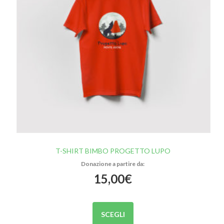
T-SHIRT BIMBO PROGETTO LUPO
15,00
€
Questo
prodotto
SCEGLI
ha