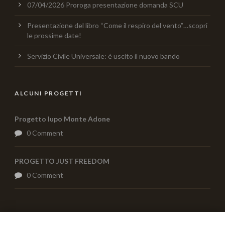
07/04/2026 Proroga presentazione domanda SCU
Presentazione del libro “Come il respiro del vento”…scopri
le prossime date!
Servizio Civile Universale: é uscito il nuovo bando
ALCUNI PROGETTI
Progetto lupo Monte Adone
0 Comment
PROGETTO JUST FREEDOM
0 Comment
AIUTACI CON UNA DONAZIONE