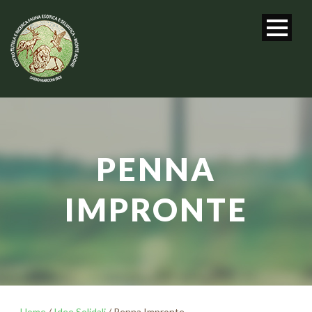
PENNA
IMPRONTE
Home
/
Idee Solidali
/ Penna Impronte