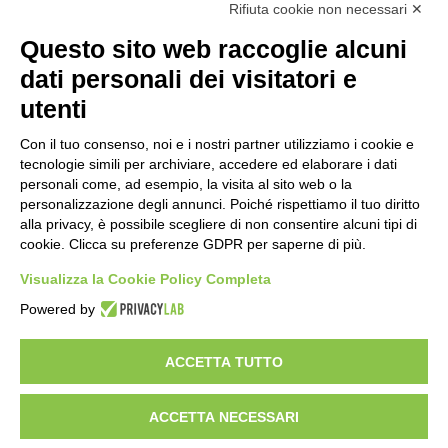
Rifiuta cookie non necessari ✕
Questo sito web raccoglie alcuni
dati personali dei visitatori e
utenti
Con il tuo consenso, noi e i nostri partner utilizziamo i cookie e
tecnologie simili per archiviare, accedere ed elaborare i dati
personali come, ad esempio, la visita al sito web o la
personalizzazione degli annunci. Poiché rispettiamo il tuo diritto
alla privacy, è possibile scegliere di non consentire alcuni tipi di
cookie. Clicca su preferenze GDPR per saperne di più.
Visualizza la Cookie Policy Completa
Powered by
C.F. 01608451207 Via Brento,9 - 40037 Sasso Marconi (BO)
ACCETTA TUTTO
Italia Tel: +39 -051 847600 -
Email:
info@centrotutelafauna.org
ACCETTA NECESSARI
© Tutti i diritti riservati-Associazione ONLUS - Centro Tutela