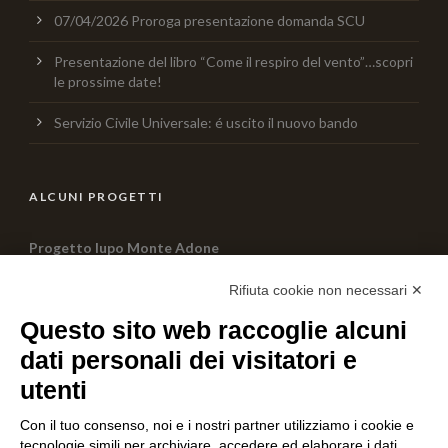
07/04/2026 Proroga presentazione domanda SCU
Presentazione del libro “Come il respiro del vento”…scopri
le prossime date!
Servizio Civile Universale: é uscito il nuovo bando
ALCUNI PROGETTI
Progetto lupo Monte Adone
0 Comment
Rifiuta cookie non necessari ✕
Questo sito web raccoglie alcuni
PROGETTO JUST FREEDOM
dati personali dei visitatori e
0 Comment
utenti
Con il tuo consenso, noi e i nostri partner utilizziamo i cookie e
AIUTACI CON UNA DONAZIONE
tecnologie simili per archiviare, accedere ed elaborare i dati