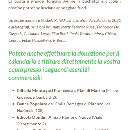
La busta è grande, formato A4, se la buchetta è piccola il
postino potrebbe lasciarla appoggiata fuori.
Un grazie speciale a Michele Riffaldi per la grafica del calendario 2021
e ai fotografi, per i loro bellissimi scatti: Federica Ruozi, Francesco De
Gasperis, Guillaume Leray, Elisa Berti, Paolo Taranto, Maria Chiara
Contini, Fabio Mazzolini ed F. Bocca
Potete anche effettuare la donazione per il
calendario e ritirare direttamente la vostra
copia presso i seguenti esercizi
commerciali:
Edicola
Mon
taguti
Francesca
a
Pian di Macina
(Piazza
Giuseppe Garibaldi 2);
Banca Popolare
dell’Emilia Romagna di
Pianoro
(via
Nazionale 108);
Edicola Dondini Anna
a
Pianoro Nuovo
(Viale
Risorgimento 2).