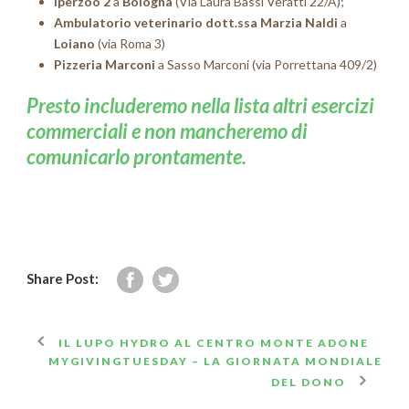
Iperzoo 2
a
Bologna
(Via Laura Bassi Veratti 22/A);
Ambulatorio veterinario dott.ssa Marzia Naldi
a
Loiano
(via Roma 3)
Pizzeria Marconi
a Sasso Marconi (via Porrettana 409/2)
Presto includeremo nella lista altri esercizi
commerciali e non mancheremo di
comunicarlo prontamente.
Share Post:
IL LUPO HYDRO AL CENTRO MONTE ADONE
MYGIVINGTUESDAY – LA GIORNATA MONDIALE
DEL DONO