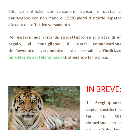
N.B. Le notifiche dei versamenti bancari e postali ci
pervengono con non meno di 15/20 giorni di ritardo rispetto
alla data dell’effettivo versamento.
Per evitare inu
tili ritardi, soprattutto se s
i tratta di un
regalo, vi consigliamo di darci comunicazione
dell’avvenuto versamento,
via e-mail all’indirizzo
(
info@centrotutelafauna.org
), allegando la notifica.
IN BREVE:
1.
Scegli quante
copie desideri e
fai la tua
donazione
con la
causale “calendario