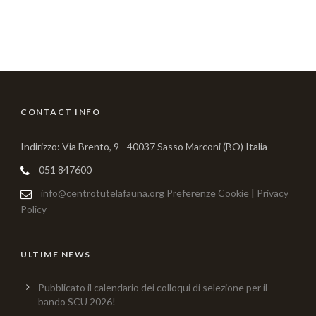
CONTACT INFO
Indirizzo: Via Brento, 9 - 40037 Sasso Marconi (BO) Italia
051 847600
info@centrotutelafauna.org
Preferenze Cookie
|
Privacy
Policy
ULTIME NEWS
Pubblicato il calendario dei colloqui di selezione per il
bando SCU 2026!