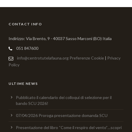
CONTACT INFO
Indirizzo: Via Brento, 9 - 40037 Sasso Marconi (BO) Italia
051 847600
info@centrotutelafauna.org
Preferenze Cookie
|
Privacy
Policy
ULTIME NEWS
Pubblicato il calendario dei colloqui di selezione per il
bando SCU 2026!
07/04/2026 Proroga presentazione domanda SCU
Presentazione del libro “Come il respiro del vento”…scopri