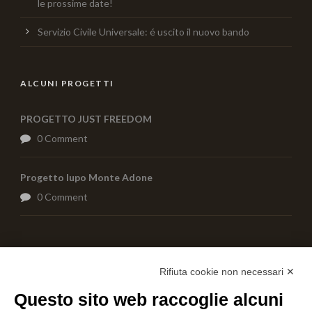
le prossime date!
Servizio Civile Universale: é uscito il nuovo bando
ALCUNI PROGETTI
PROGETTO JUST FREEDOM
0 Comment
Progetto lupo Monte Adone
0 Comment
AIUTACI CON UNA DONAZIONE
Rifiuta cookie non necessari ✕
Questo sito web raccoglie alcuni