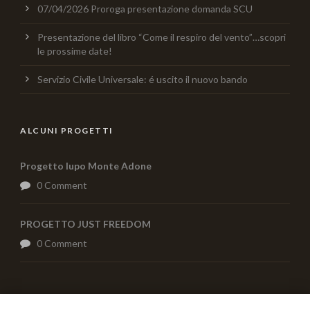
07/04/2026 Proroga presentazione domanda SCU
Presentazione del libro “Come il respiro del vento”…scopri
le prossime date!
Servizio Civile Universale: é uscito il nuovo bando
ALCUNI PROGETTI
Progetto lupo Monte Adone
0 Comment
PROGETTO JUST FREEDOM
0 Comment
AIUTACI CON UNA DONAZIONE