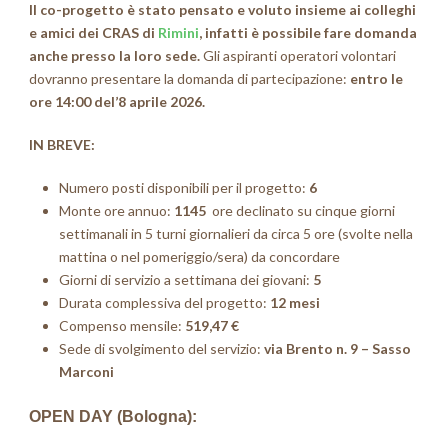
Il co-progetto è stato pensato e voluto insieme ai colleghi
e amici dei CRAS di
Rimini
, infatti è possibile fare domanda
anche presso la loro sede.
Gli aspiranti operatori volontari
dovranno presentare la domanda di partecipazione:
entro le
ore 14:00 del’8 aprile 2026.
IN BREVE:
Numero posti disponibili per il progetto:
6
Monte ore annuo:
1145
ore declinato su cinque giorni
settimanali in 5 turni giornalieri da circa 5 ore (svolte nella
mattina o nel pomeriggio/sera) da concordare
Giorni di servizio a settimana dei giovani:
5
Durata complessiva del progetto:
12 mesi
Compenso mensile:
519,47 €
Sede di svolgimento del servizio:
via Brento n. 9 – Sasso
Marconi
OPEN DAY (Bologna):