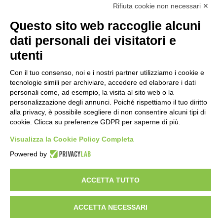
Rifiuta cookie non necessari ✕
Questo sito web raccoglie alcuni
dati personali dei visitatori e
utenti
Con il tuo consenso, noi e i nostri partner utilizziamo i cookie e
tecnologie simili per archiviare, accedere ed elaborare i dati
personali come, ad esempio, la visita al sito web o la
personalizzazione degli annunci. Poiché rispettiamo il tuo diritto
alla privacy, è possibile scegliere di non consentire alcuni tipi di
cookie. Clicca su preferenze GDPR per saperne di più.
Visualizza la Cookie Policy Completa
Powered by
C.F. 01608451207 Via Brento,9 - 40037 Sasso Marconi (BO)
ACCETTA TUTTO
Italia Tel: +39 -051 847600 -
Email:
info@centrotutelafauna.org
ACCETTA NECESSARI
© Tutti i diritti riservati-Associazione ONLUS - Centro Tutela