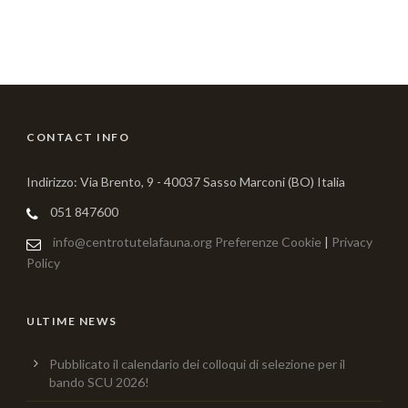
CONTACT INFO
Indirizzo: Via Brento, 9 - 40037 Sasso Marconi (BO) Italia
051 847600
info@centrotutelafauna.org
Preferenze Cookie
|
Privacy
Policy
ULTIME NEWS
Pubblicato il calendario dei colloqui di selezione per il
bando SCU 2026!