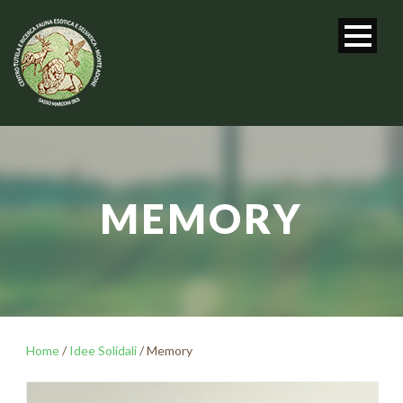
MEMORY
Home
/
Idee Solidali
/ Memory