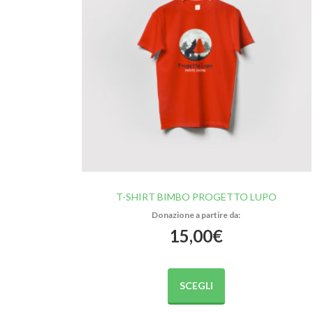
T-SHIRT BIMBO PROGETTO LUPO
15,00
€
Questo
prodotto
SCEGLI
ha