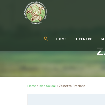
HOME
IL CENTRO
GL
Z
Home
/
Idee Solidali
/ Zainetto Procione