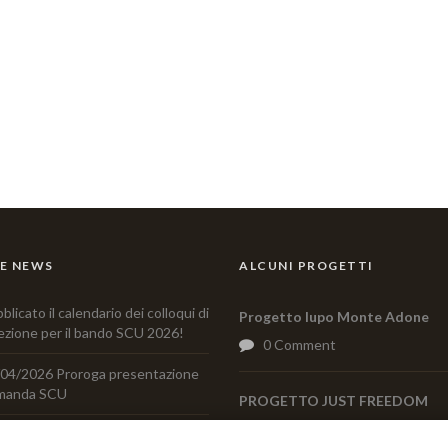
E NEWS
ALCUNI PROGETTI
blicato il calendario dei colloqui di
Progetto lupo Monte Adone
ezione per il bando SCU 2026!
0 Comment
04/2026 Proroga presentazione
manda SCU
PROGETTO JUST FREEDOM
0 Comment
sentazione del libro “Come il