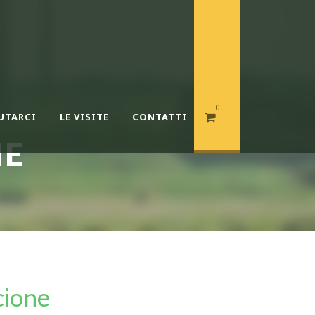
0
UTARCI
LE VISITE
CONTATTI
NE
cione