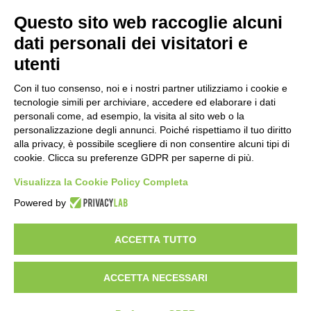
Questo sito web raccoglie alcuni
dati personali dei visitatori e
utenti
Con il tuo consenso, noi e i nostri partner utilizziamo i cookie e
tecnologie simili per archiviare, accedere ed elaborare i dati
personali come, ad esempio, la visita al sito web o la
personalizzazione degli annunci. Poiché rispettiamo il tuo diritto
alla privacy, è possibile scegliere di non consentire alcuni tipi di
cookie. Clicca su preferenze GDPR per saperne di più.
Visualizza la Cookie Policy Completa
Powered by
C.F. 01608451207 Via Brento,9 - 40037 Sasso Marconi (BO)
ACCETTA TUTTO
Italia Tel: +39 -051 847600 -
Email:
info@centrotutelafauna.org
ACCETTA NECESSARI
© Tutti i diritti riservati-Associazione ONLUS - Centro Tutela
e ricerca fauna esotica e selvatica Monte Adone