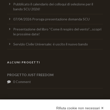
Pubblicato il calendario dei colloqui di selezione per il
bando SCU 2026!
07/04/2026 Proroga presentazione domanda SCU
Presentazione del libro “Come il respiro del vento”…scopri
le prossime date!
Servizio Civile Universale: é uscito il nuovo bando
ALCUNI PROGETTI
PROGETTO JUST FREEDOM
0 Comment
AIUTACI CON UNA DONAZIONE
Rifiuta cookie non necessari ✕