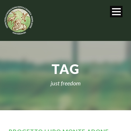
TAG
just freedom