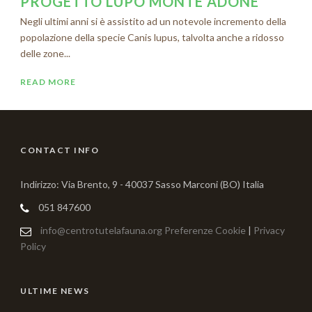
PROGETTO LUPO MONTE ADONE
Negli ultimi anni si è assistito ad un notevole incremento della
popolazione della specie Canis lupus, talvolta anche a ridosso
delle zone...
READ MORE
CONTACT INFO
Indirizzo: Via Brento, 9 - 40037 Sasso Marconi (BO) Italia
051 847600
info@centrotutelafauna.org
Preferenze Cookie
|
Privacy
Policy
ULTIME NEWS