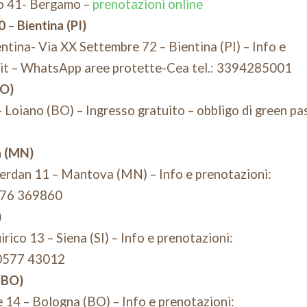
o 41- Bergamo –
prenotazioni online
0
–
Bientina (PI)
ntina- Via XX Settembre 72 – Bientina (PI) – Info e
it – WhatsApp aree protette-Cea tel.: 3394285001
BO)
 Loiano (BO) – Ingresso gratuito – obbligo di green pa
a (MN)
erdan 11 – Mantova (MN) – Info e prenotazioni:
0376 369860
)
rico 13 – Siena (SI) – Info e prenotazioni:
 0577 43012
(BO)
 14 – Bologna (BO) – Info e prenotazioni: