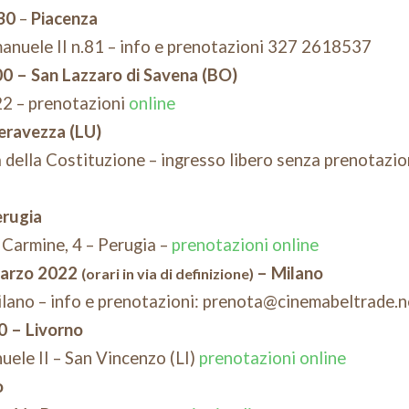
30
–
Piacenza
anuele II n.81 – info e prenotazioni 327 2618537
0 – San Lazzaro di Savena (BO)
22 – prenotazioni
online
eravezza (LU)
 della Costituzione – ingresso libero senza prenotazi
erugia
 Carmine, 4 – Perugia –
prenotazioni online
arzo 2022
– Milano
(orari in via di definizione)
ilano – info e prenotazioni: prenota@cinemabeltrade.n
0 – Livorno
uele II – San Vincenzo (LI)
prenotazioni online
o