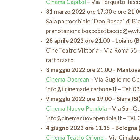
Cinema Capitol
– Via Torquato Tass
31 marzo 2022 ore 17.30 e ore 21.0
Sala parrocchiale “Don Bosco” di Bie
prenotazioni: boscobottaccio@wwf.
28 aprile 2022 ore 21.00
–
Loiano (
Cine Teatro Vittoria – Via Roma 55 –
rafforzato
3 maggio 2022 ore 21.00
–
Mantov
Cinema Oberdan
– Via Guglielmo Ob
info@ilcinemadelcarbone.it – Tel: 
9 maggio 2022 ore 19.00
–
Siena (SI
Cinema Nuovo Pendola
– Via San Qui
info@cinemanuovopendola.it – Tel.
4 giugno 2022 ore 11.15
–
Bologna 
Cinema Teatro Orione
– Via Cimabue