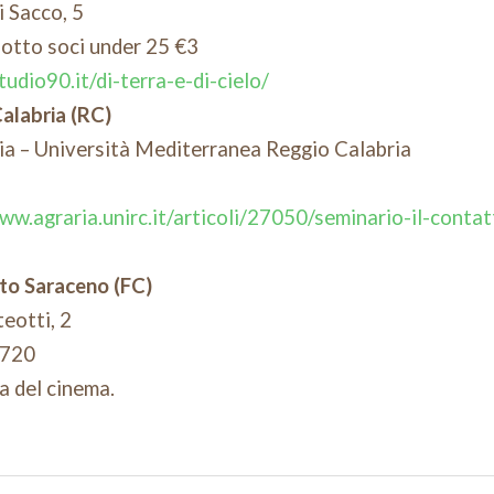
i Sacco, 5
idotto soci under 25 €3
udio90.it/di-terra-e-di-cielo/
alabria (RC)
ia – Università Mediterranea Reggio Calabria
ww.agraria.unirc.it/articoli/27050/seminario-il-contat
to Saraceno (FC)
eotti, 2
7720
sa del cinema.