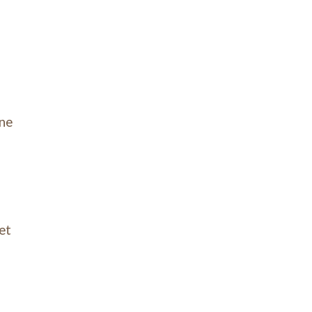
one
et