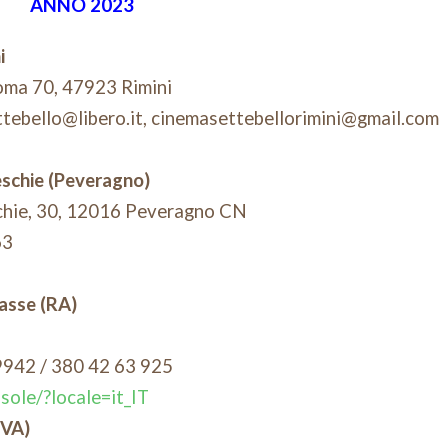
ANNO 2023
i
oma 70, 47923 Rimini
ttebello@libero.it, cinemasettebellorimini@gmail.com
eschie (Peveragno)
chie, 30, 12016 Peveragno CN
63
lasse (RA)
9942 / 380 42 63 925
ole/?locale=it_IT
(VA)