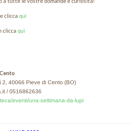
 a tutte le vostre domande e curiosità!
le clicca
qui
m clicca
qui
 Cento
li 2, 40066 Pieve di Cento (BO)
a.it / 0516862636
ioteca/eventi/una-settimana-da-lupi