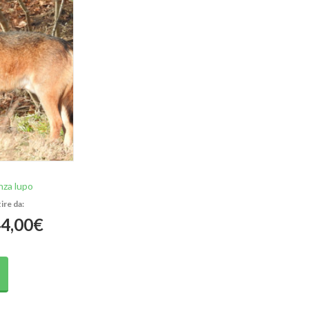
nza lupo
Fascia
4,00
€
di
Questo
prodotto
prezzo:
ha
più
da