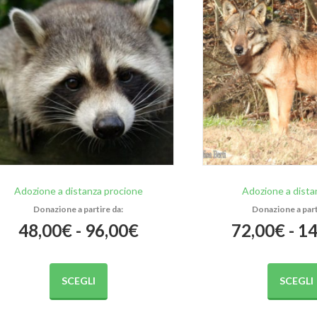
Adozione a distanza procione
Adozione a dista
Fascia
48,00
€
-
96,00
€
72,00
€
-
14
di
Questo
prodotto
SCEGLI
SCEGLI
prezzo:
ha
più
da