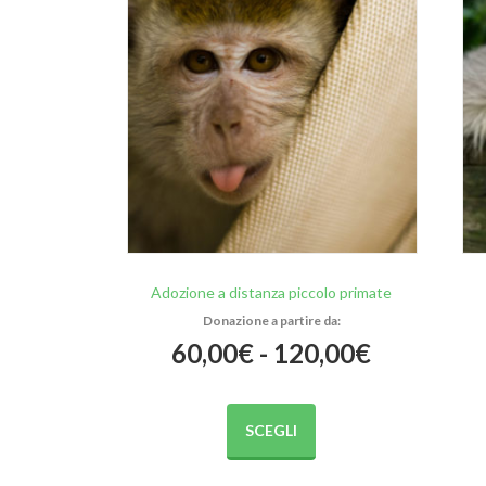
Adozione a distanza piccolo primate
Fascia
60,00
€
-
120,00
€
di
Questo
prodotto
SCEGLI
prezzo:
ha
più
da