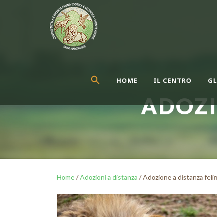
HOME
IL CENTRO
GL
ADOZI
Home
/
Adozioni a distanza
/ Adozione a distanza feli