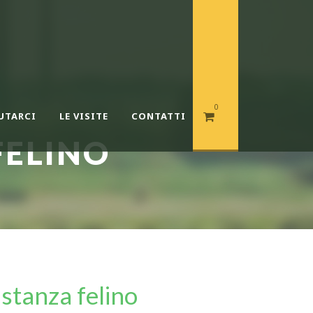
0
UTARCI
LE VISITE
CONTATTI
FELINO
stanza felino