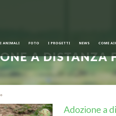
I ANIMALI
FOTO
I PROGETTI
NEWS
COME AI
ONE A DISTANZA 
no
Adozione a di