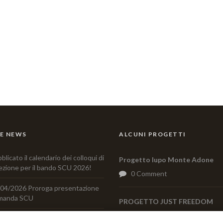
E NEWS
ALCUNI PROGETTI
blicato il calendario dei colloqui di
Progetto lupo Monte Adone
ezione per il bando SCU 2026!
0 Comment
04/2026 Proroga presentazione
manda SCU
PROGETTO JUST FREEDOM
0 Comment
sentazione del libro “Come il