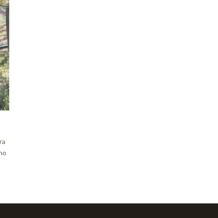
ra
ono