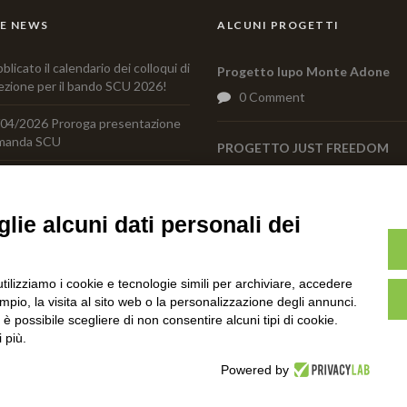
E NEWS
ALCUNI PROGETTI
blicato il calendario dei colloqui di
Progetto lupo Monte Adone
ezione per il bando SCU 2026!
0 Comment
04/2026 Proroga presentazione
manda SCU
PROGETTO JUST FREEDOM
0 Comment
sentazione del libro “Come il
piro del vento”…scopri le
ssime date!
lie alcuni dati personali dei
vizio Civile Universale: é uscito il
ovo bando
utilizziamo i cookie e tecnologie simili per archiviare, accedere
pio, la visita al sito web o la personalizzazione degli annunci.
, è possibile scegliere di non consentire alcuni tipi di cookie.
 più.
C.F. 01608451207 Via Brento,9 - 40037 Sasso Marconi (BO) Italia Tel:
Powered by
© Tutti i diritti riservati-Associazione ONLUS - Centro Tutela e rice
Developed by:
NETLY