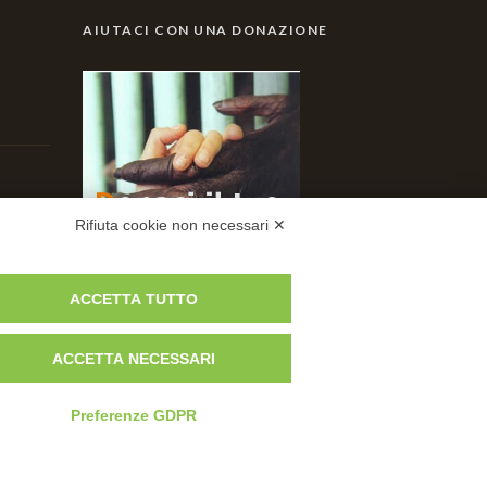
AIUTACI CON UNA DONAZIONE
Rifiuta cookie non necessari ✕
ACCETTA TUTTO
ACCETTA NECESSARI
Preferenze GDPR
 +39 -051 847600 - Email:
info@centrotutelafauna.org
rca fauna esotica e selvatica Monte Adone