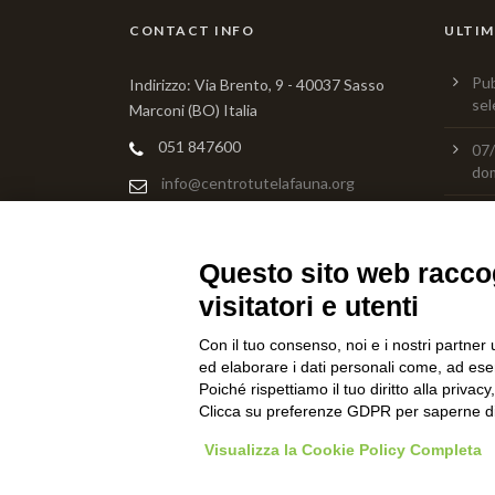
CONTACT INFO
ULTIM
Pub
Indirizzo: Via Brento, 9 - 40037 Sasso
sel
Marconi (BO) Italia
051 847600
07/
do
info@centrotutelafauna.org
Preferenze Cookie
|
Privacy Policy
Pre
res
pro
Questo sito web raccog
visitatori e utenti
Ser
nu
Con il tuo consenso, noi e i nostri partner 
ed elaborare i dati personali come, ad esem
Poiché rispettiamo il tuo diritto alla privacy
Clicca su preferenze GDPR per saperne di
Visualizza la Cookie Policy Completa